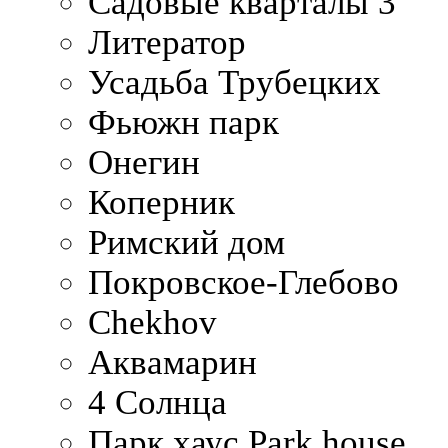
Садовые кварталы 3
Литератор
Усадьба Трубецких
Фьюжн парк
Онегин
Коперник
Римский дом
Покровское-Глебово
Chekhov
Аквамарин
4 Солнца
Парк хаус Park house