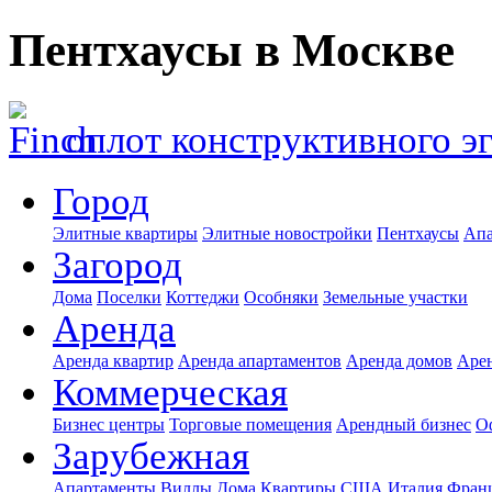
Пентхаусы в Москве
оплот конструктивного э
Город
Элитные квартиры
Элитные новостройки
Пентхаусы
Апа
Загород
Дома
Поселки
Коттеджи
Особняки
Земельные участки
Аренда
Аренда квартир
Аренда апартаментов
Аренда домов
Аре
Коммерческая
Бизнес центры
Торговые помещения
Арендный бизнес
О
Зарубежная
Апартаменты
Виллы
Дома
Квартиры
США
Италия
Фран