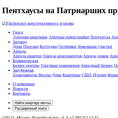
Пентхаусы на Патриарших пр
оплот конструктивного эгоизма
Город
Элитные квартиры
Элитные новостройки
Пентхаусы
Апа
Загород
Дома
Поселки
Коттеджи
Особняки
Земельные участки
Аренда
Аренда квартир
Аренда апартаментов
Аренда домов
Аре
Коммерческая
Бизнес центры
Торговые помещения
Арендный бизнес
О
Зарубежная
Апартаменты
Виллы
Дома
Квартиры
США
Италия
Фран
О компании
Новости
Контакты
Найти квартиру мечты
Расширенный поиск
119121, Москва, Ружейный пер., д. 3
+7 495
212 12 42