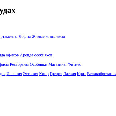
удах
ртаменты
Лофты
Жилые комплексы
нда офисов
Аренда особняков
фисы
Рестораны
Особняки
Магазины
Фитнес
ция
Испания
Эстония
Кипр
Греция
Латвия
Крит
Великобритани