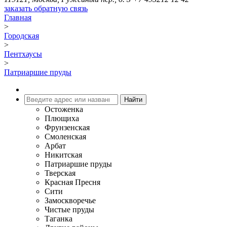
заказать обратную связь
Главная
>
Городская
>
Пентхаусы
>
Патриаршие пруды
Остоженка
Плющиха
Фрунзенская
Смоленская
Арбат
Никитская
Патриаршие пруды
Тверская
Красная Пресня
Сити
Замоскворечье
Чистые пруды
Таганка