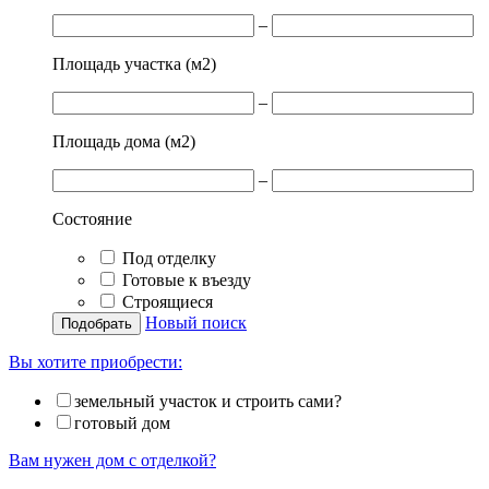
–
Площадь участка (м
2
)
–
Площадь дома (м
2
)
–
Состояние
Под отделку
Готовые к въезду
Строящиеся
Новый поиск
Вы хотите приобрести:
земельный участок и строить сами?
готовый дом
Вам нужен дом с отделкой?