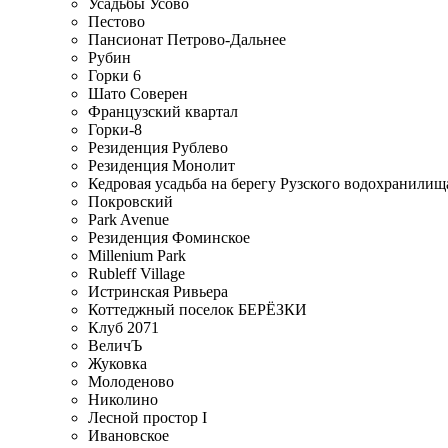
Усадьбы Усово
Пестово
Пансионат Петрово-Дальнее
Рубин
Горки 6
Шато Соверен
Французский квартал
Горки-8
Резиденция Рублево
Резиденция Монолит
Кедровая усадьба на берегу Рузского водохранилищ
Покровский
Park Avenue
Резиденция Фоминское
Millenium Park
Rubleff Village
Истринская Ривьера
Коттеджный поселок БЕРЁЗКИ
Клуб 2071
ВеличЪ
Жуковка
Молоденово
Николино
Лесной простор I
Ивановское