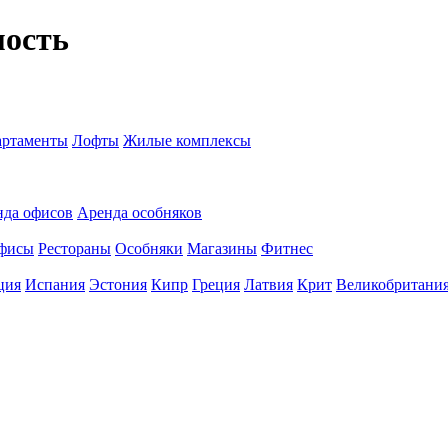
мость
ртаменты
Лофты
Жилые комплексы
нда офисов
Аренда особняков
фисы
Рестораны
Особняки
Магазины
Фитнес
ция
Испания
Эстония
Кипр
Греция
Латвия
Крит
Великобритани