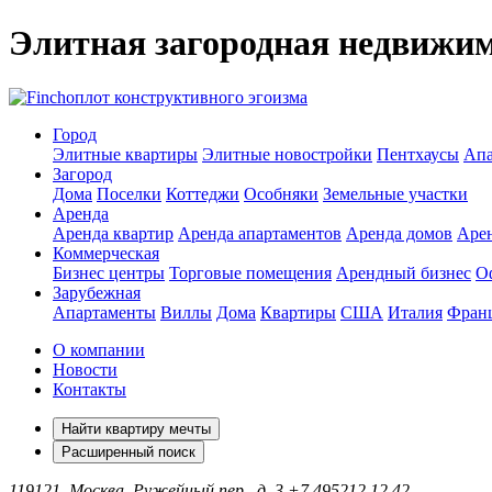
Элитная загородная недвижи
оплот конструктивного эгоизма
Город
Элитные квартиры
Элитные новостройки
Пентхаусы
Апа
Загород
Дома
Поселки
Коттеджи
Особняки
Земельные участки
Аренда
Аренда квартир
Аренда апартаментов
Аренда домов
Аре
Коммерческая
Бизнес центры
Торговые помещения
Арендный бизнес
О
Зарубежная
Апартаменты
Виллы
Дома
Квартиры
США
Италия
Фран
О компании
Новости
Контакты
Найти квартиру мечты
Расширенный поиск
119121, Москва, Ружейный пер., д. 3
+7 495
212 12 42