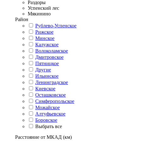
Раздоры
Успенский лес
Мякинино
Район
Рублево-Успенское
Рижское
Минское
Калужское
Волоколамское
Дмитровское
Пятницкое
Другие
Ильинское
Ленинградское
Киевское
Осташковское
Симферопольское
Можайское
Алтуфьевское
Боровское
Выбрать все
Расстояние от МКАД (км)