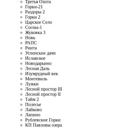
Третья Охота
Горки-21
Раздоры 2
Горки 2
Царское Село
Сосны-1
Жуковка 3
Новь
РАПС
Риита
Успенские дачи
Иславское
Новодарьино
Лесная Даль
Изумрудный век
Монтевиль
Лужки
Лесной простор III
Лесной простор II
Тайм 2
Полесье
Лайково
Лапино
Рублевские Горки
КП Павловы озера