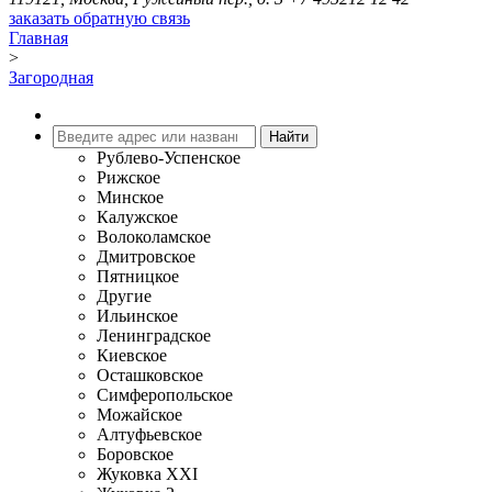
заказать обратную связь
Главная
>
Загородная
Рублево-Успенское
Рижское
Минское
Калужское
Волоколамское
Дмитровское
Пятницкое
Другие
Ильинское
Ленинградское
Киевское
Осташковское
Симферопольское
Можайское
Алтуфьевское
Боровское
Жуковка XXI