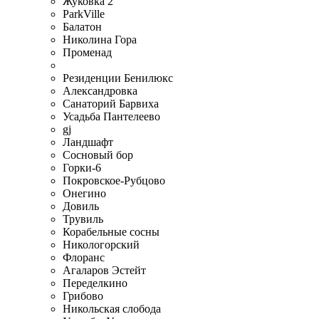
Жуковка 2
ParkVille
Балатон
Николина Гора
Променад
Резиденции Бенилюкс
Александровка
Санаторий Барвиха
Усадьба Пантелеево
gj
Ландшафт
Сосновый бор
Горки-6
Покровское-Рубцово
Онегино
Довиль
Трувиль
Корабельные сосны
Никологорский
Флоранс
Агаларов Эстейт
Переделкино
Грибово
Никольская слобода