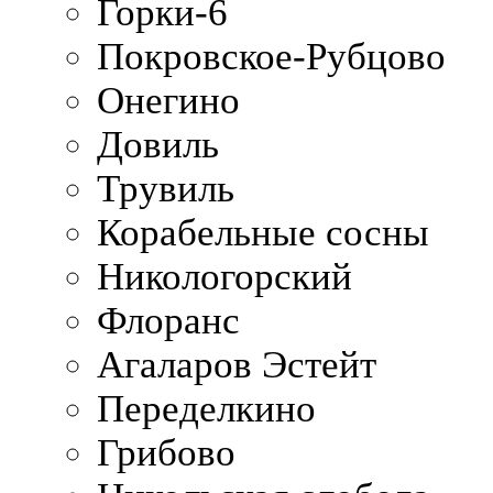
Горки-6
Покровское-Рубцово
Онегино
Довиль
Трувиль
Корабельные сосны
Никологорский
Флоранс
Агаларов Эстейт
Переделкино
Грибово