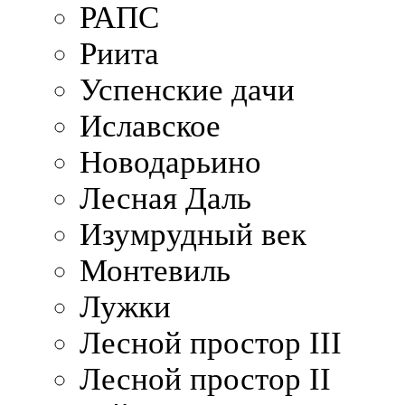
РАПС
Риита
Успенские дачи
Иславское
Новодарьино
Лесная Даль
Изумрудный век
Монтевиль
Лужки
Лесной простор III
Лесной простор II