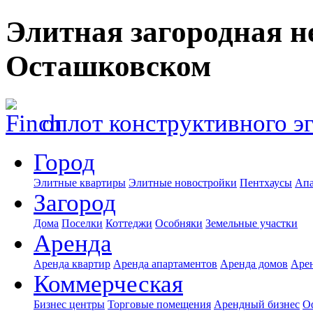
Элитная загородная н
Осташковском
оплот конструктивного э
Город
Элитные квартиры
Элитные новостройки
Пентхаусы
Апа
Загород
Дома
Поселки
Коттеджи
Особняки
Земельные участки
Аренда
Аренда квартир
Аренда апартаментов
Аренда домов
Аре
Коммерческая
Бизнес центры
Торговые помещения
Арендный бизнес
О