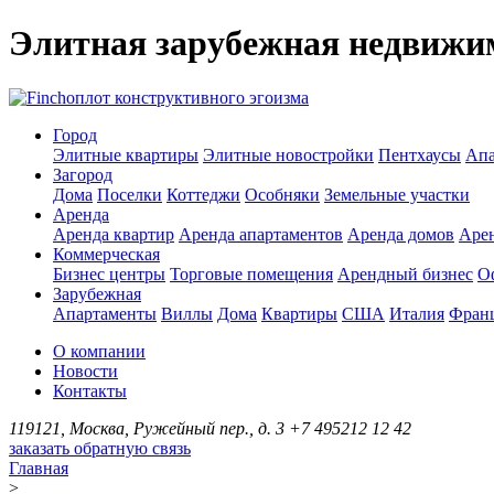
Элитная зарубежная недвижи
оплот конструктивного эгоизма
Город
Элитные квартиры
Элитные новостройки
Пентхаусы
Апа
Загород
Дома
Поселки
Коттеджи
Особняки
Земельные участки
Аренда
Аренда квартир
Аренда апартаментов
Аренда домов
Аре
Коммерческая
Бизнес центры
Торговые помещения
Арендный бизнес
О
Зарубежная
Апартаменты
Виллы
Дома
Квартиры
США
Италия
Фран
О компании
Новости
Контакты
119121, Москва, Ружейный пер., д. 3
+7 495
212 12 42
заказать обратную связь
Главная
>