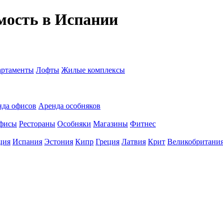
мость в Испании
ртаменты
Лофты
Жилые комплексы
нда офисов
Аренда особняков
фисы
Рестораны
Особняки
Магазины
Фитнес
ция
Испания
Эстония
Кипр
Греция
Латвия
Крит
Великобритани