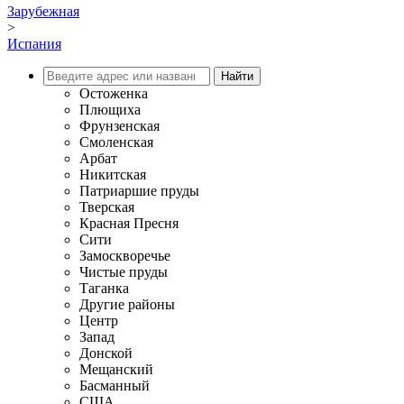
Зарубежная
>
Испания
Остоженка
Плющиха
Фрунзенская
Смоленская
Арбат
Никитская
Патриаршие пруды
Тверская
Красная Пресня
Сити
Замоскворечье
Чистые пруды
Таганка
Другие районы
Центр
Запад
Донской
Мещанский
Басманный
США