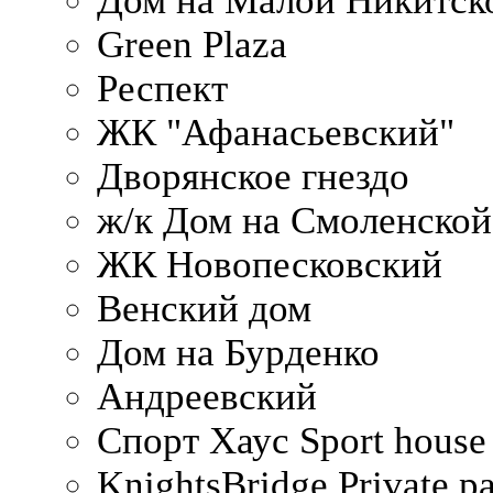
Дом на Малой Никитск
Green Plaza
Респект
ЖК "Афанасьевский"
Дворянское гнездо
ж/к Дом на Смоленско
ЖК Новопесковский
Венский дом
Дом на Бурденко
Андреевский
Спорт Хаус Sport house
KnightsBridge Private p