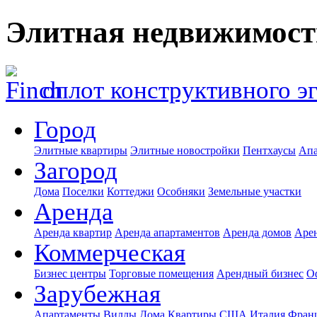
Элитная недвижимост
оплот конструктивного э
Город
Элитные квартиры
Элитные новостройки
Пентхаусы
Апа
Загород
Дома
Поселки
Коттеджи
Особняки
Земельные участки
Аренда
Аренда квартир
Аренда апартаментов
Аренда домов
Аре
Коммерческая
Бизнес центры
Торговые помещения
Арендный бизнес
О
Зарубежная
Апартаменты
Виллы
Дома
Квартиры
США
Италия
Фран