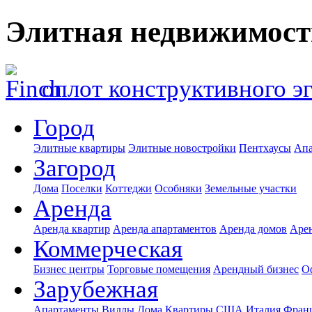
Элитная недвижимост
оплот конструктивного э
Город
Элитные квартиры
Элитные новостройки
Пентхаусы
Апа
Загород
Дома
Поселки
Коттеджи
Особняки
Земельные участки
Аренда
Аренда квартир
Аренда апартаментов
Аренда домов
Аре
Коммерческая
Бизнес центры
Торговые помещения
Арендный бизнес
О
Зарубежная
Апартаменты
Виллы
Дома
Квартиры
США
Италия
Фран