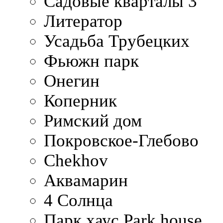
Садовые кварталы 3
Литератор
Усадьба Трубецких
Фьюжн парк
Онегин
Коперник
Римский дом
Покровское-Глебово
Chekhov
Аквамарин
4 Солнца
Парк хаус Park house