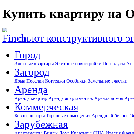
Купить квартиру на 
оплот конструктивного э
Город
Элитные квартиры
Элитные новостройки
Пентхаусы
Апа
Загород
Дома
Поселки
Коттеджи
Особняки
Земельные участки
Аренда
Аренда квартир
Аренда апартаментов
Аренда домов
Аре
Коммерческая
Бизнес центры
Торговые помещения
Арендный бизнес
О
Зарубежная
Апартаменты
Виллы
Дома
Квартиры
США
Италия
Фран