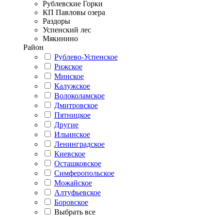
Рублевские Горки
КП Павловы озера
Раздоры
Успенский лес
Мякинино
Район
Рублево-Успенское
Рижское
Минское
Калужское
Волоколамское
Дмитровское
Пятницкое
Другие
Ильинское
Ленинградское
Киевское
Осташковское
Симферопольское
Можайское
Алтуфьевское
Боровское
Выбрать все