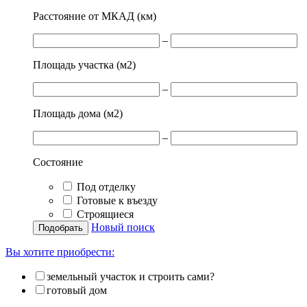
Расстояние от МКАД (км)
–
Площадь участка (м
2
)
–
Площадь дома (м
2
)
–
Состояние
Под отделку
Готовые к въезду
Строящиеся
Новый поиск
Вы хотите приобрести:
земельный участок и строить сами?
готовый дом