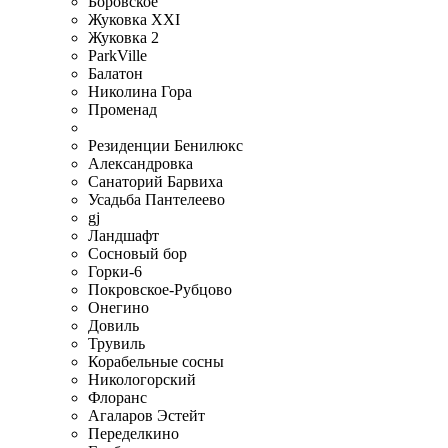
Боровское
Жуковка XXI
Жуковка 2
ParkVille
Балатон
Николина Гора
Променад
Резиденции Бенилюкс
Александровка
Санаторий Барвиха
Усадьба Пантелеево
gj
Ландшафт
Сосновый бор
Горки-6
Покровское-Рубцово
Онегино
Довиль
Трувиль
Корабельные сосны
Никологорский
Флоранс
Агаларов Эстейт
Переделкино