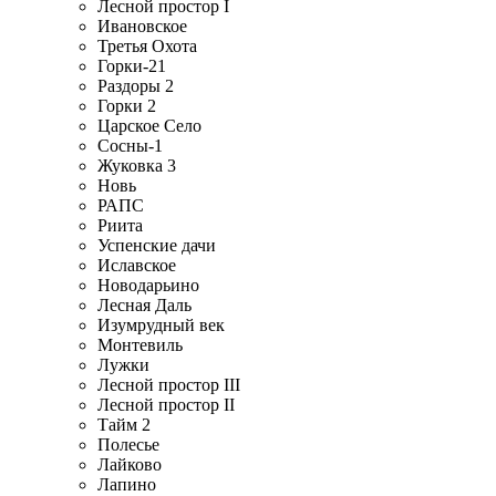
Лесной простор I
Ивановское
Третья Охота
Горки-21
Раздоры 2
Горки 2
Царское Село
Сосны-1
Жуковка 3
Новь
РАПС
Риита
Успенские дачи
Иславское
Новодарьино
Лесная Даль
Изумрудный век
Монтевиль
Лужки
Лесной простор III
Лесной простор II
Тайм 2
Полесье
Лайково
Лапино