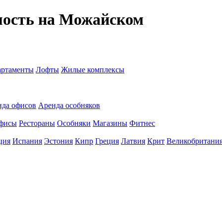
мость на Можайском
ртаменты
Лофты
Жилые комплексы
нда офисов
Аренда особняков
фисы
Рестораны
Особняки
Магазины
Фитнес
ция
Испания
Эстония
Кипр
Греция
Латвия
Крит
Великобритани