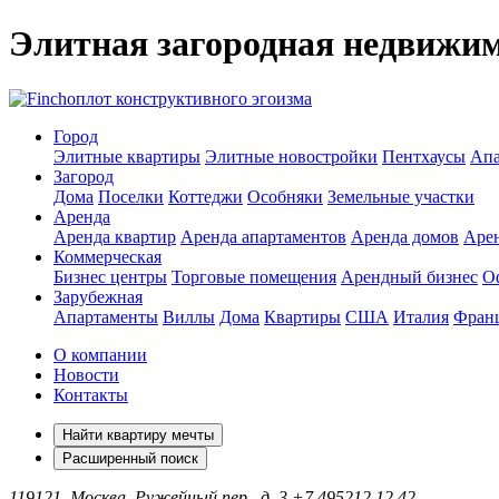
Элитная загородная недвижи
оплот конструктивного эгоизма
Город
Элитные квартиры
Элитные новостройки
Пентхаусы
Апа
Загород
Дома
Поселки
Коттеджи
Особняки
Земельные участки
Аренда
Аренда квартир
Аренда апартаментов
Аренда домов
Аре
Коммерческая
Бизнес центры
Торговые помещения
Арендный бизнес
О
Зарубежная
Апартаменты
Виллы
Дома
Квартиры
США
Италия
Фран
О компании
Новости
Контакты
Найти квартиру мечты
Расширенный поиск
119121, Москва, Ружейный пер., д. 3
+7 495
212 12 42