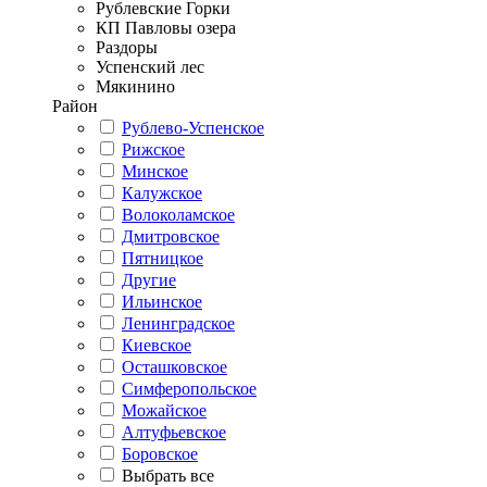
Рублевские Горки
КП Павловы озера
Раздоры
Успенский лес
Мякинино
Район
Рублево-Успенское
Рижское
Минское
Калужское
Волоколамское
Дмитровское
Пятницкое
Другие
Ильинское
Ленинградское
Киевское
Осташковское
Симферопольское
Можайское
Алтуфьевское
Боровское
Выбрать все