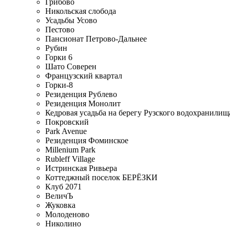
Грибово
Никольская слобода
Усадьбы Усово
Пестово
Пансионат Петрово-Дальнее
Рубин
Горки 6
Шато Соверен
Французский квартал
Горки-8
Резиденция Рублево
Резиденция Монолит
Кедровая усадьба на берегу Рузского водохранилищ
Покровский
Park Avenue
Резиденция Фоминское
Millenium Park
Rubleff Village
Истринская Ривьера
Коттеджный поселок БЕРЁЗКИ
Клуб 2071
ВеличЪ
Жуковка
Молоденово
Николино