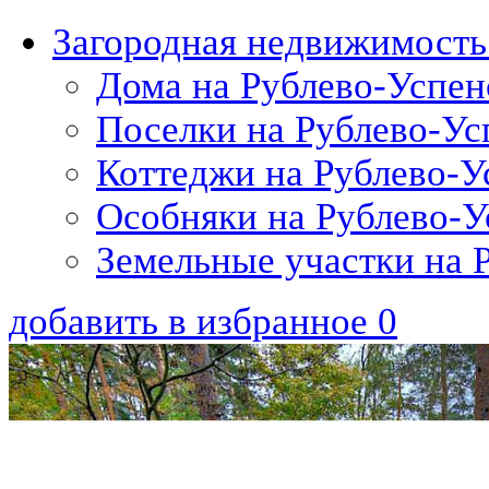
Загородная недвижимость
Дома на Рублево-Успен
Поселки на Рублево-Ус
Коттеджи на Рублево-У
Особняки на Рублево-У
Земельные участки на 
добавить в избранное
0