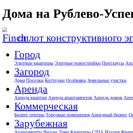
Дома на Рублево-Успе
оплот конструктивного э
Город
Элитные квартиры
Элитные новостройки
Пентхаусы
Апа
Загород
Дома
Поселки
Коттеджи
Особняки
Земельные участки
Аренда
Аренда квартир
Аренда апартаментов
Аренда домов
Аре
Коммерческая
Бизнес центры
Торговые помещения
Арендный бизнес
О
Зарубежная
Апартаменты
Виллы
Дома
Квартиры
США
Италия
Фран