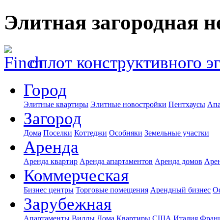
Элитная загородная 
оплот конструктивного э
Город
Элитные квартиры
Элитные новостройки
Пентхаусы
Апа
Загород
Дома
Поселки
Коттеджи
Особняки
Земельные участки
Аренда
Аренда квартир
Аренда апартаментов
Аренда домов
Аре
Коммерческая
Бизнес центры
Торговые помещения
Арендный бизнес
О
Зарубежная
Апартаменты
Виллы
Дома
Квартиры
США
Италия
Фран