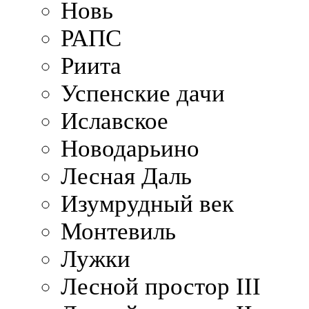
Новь
РАПС
Риита
Успенские дачи
Иславское
Новодарьино
Лесная Даль
Изумрудный век
Монтевиль
Лужки
Лесной простор III