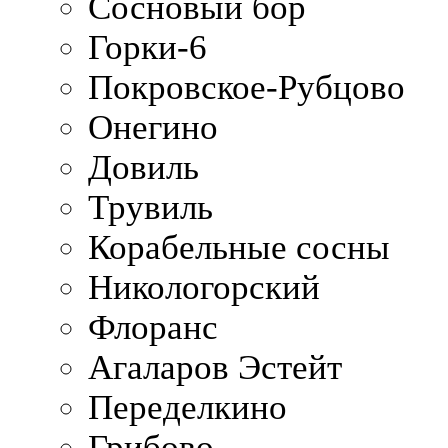
Сосновый бор
Горки-6
Покровское-Рубцово
Онегино
Довиль
Трувиль
Корабельные сосны
Никологорский
Флоранс
Агаларов Эстейт
Переделкино
Грибово