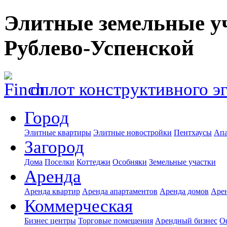
Элитные земельные уч
Рублево-Успенской
оплот конструктивного э
Город
Элитные квартиры
Элитные новостройки
Пентхаусы
Апа
Загород
Дома
Поселки
Коттеджи
Особняки
Земельные участки
Аренда
Аренда квартир
Аренда апартаментов
Аренда домов
Аре
Коммерческая
Бизнес центры
Торговые помещения
Арендный бизнес
О