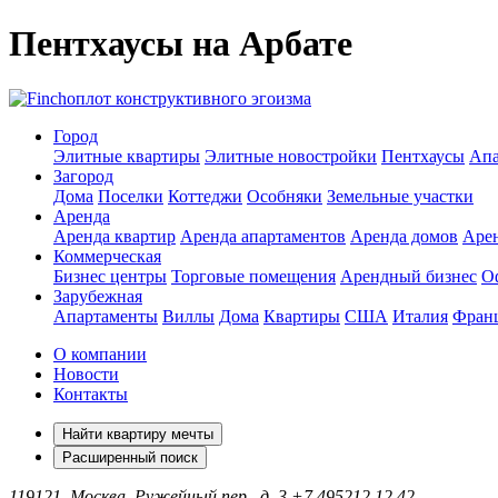
Пентхаусы на Арбате
оплот конструктивного эгоизма
Город
Элитные квартиры
Элитные новостройки
Пентхаусы
Апа
Загород
Дома
Поселки
Коттеджи
Особняки
Земельные участки
Аренда
Аренда квартир
Аренда апартаментов
Аренда домов
Аре
Коммерческая
Бизнес центры
Торговые помещения
Арендный бизнес
О
Зарубежная
Апартаменты
Виллы
Дома
Квартиры
США
Италия
Фран
О компании
Новости
Контакты
Найти квартиру мечты
Расширенный поиск
119121, Москва, Ружейный пер., д. 3
+7 495
212 12 42