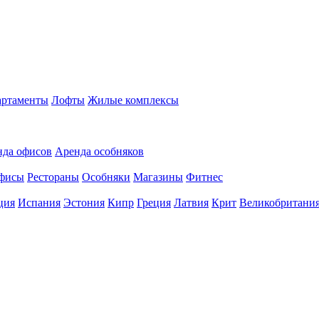
ртаменты
Лофты
Жилые комплексы
нда офисов
Аренда особняков
фисы
Рестораны
Особняки
Магазины
Фитнес
ция
Испания
Эстония
Кипр
Греция
Латвия
Крит
Великобритани