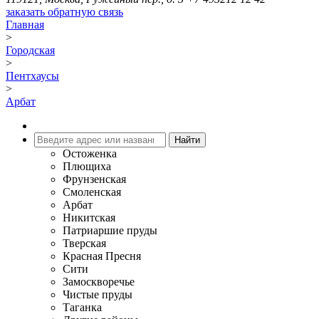
заказать обратную связь
Главная
>
Городская
>
Пентхаусы
>
Арбат
Остоженка
Плющиха
Фрунзенская
Смоленская
Арбат
Никитская
Патриаршие пруды
Тверская
Красная Пресня
Сити
Замоскворечье
Чистые пруды
Таганка