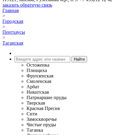
заказать обратную связь
Главная
>
Городская
>
Пентхаусы
>
Таганская
Остоженка
Плющиха
Фрунзенская
Смоленская
Арбат
Никитская
Патриаршие пруды
Тверская
Красная Пресня
Сити
Замоскворечье
Чистые пруды
Таганка