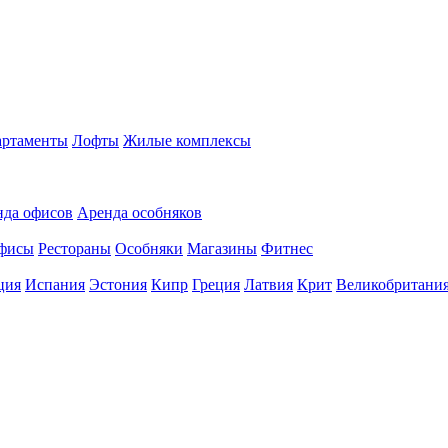
ртаменты
Лофты
Жилые комплексы
нда офисов
Аренда особняков
фисы
Рестораны
Особняки
Магазины
Фитнес
ция
Испания
Эстония
Кипр
Греция
Латвия
Крит
Великобритани