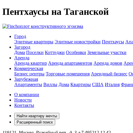
Пентхаусы на Таганской
оплот конструктивного эгоизма
Город
Элитные квартиры
Элитные новостройки
Пентхаусы
Апа
Загород
Дома
Поселки
Коттеджи
Особняки
Земельные участки
Аренда
Аренда квартир
Аренда апартаментов
Аренда домов
Аре
Коммерческая
Бизнес центры
Торговые помещения
Арендный бизнес
О
Зарубежная
Апартаменты
Виллы
Дома
Квартиры
США
Италия
Фран
О компании
Новости
Контакты
Найти квартиру мечты
Расширенный поиск
119121, Москва, Ружейный пер., д. 3
+7 495
212 12 42