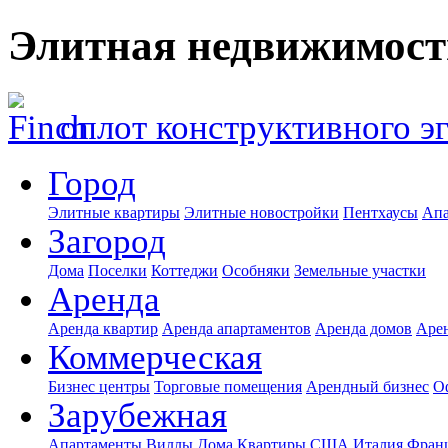
Элитная недвижимост
оплот конструктивного э
Город
Элитные квартиры
Элитные новостройки
Пентхаусы
Апа
Загород
Дома
Поселки
Коттеджи
Особняки
Земельные участки
Аренда
Аренда квартир
Аренда апартаментов
Аренда домов
Аре
Коммерческая
Бизнес центры
Торговые помещения
Арендный бизнес
О
Зарубежная
Апартаменты
Виллы
Дома
Квартиры
США
Италия
Фран