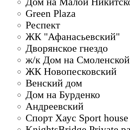
Дом на Малой Никитск
Green Plaza
Респект
ЖК "Афанасьевский"
Дворянское гнездо
ж/к Дом на Смоленско
ЖК Новопесковский
Венский дом
Дом на Бурденко
Андреевский
Спорт Хаус Sport house
KnightsBridge Private p