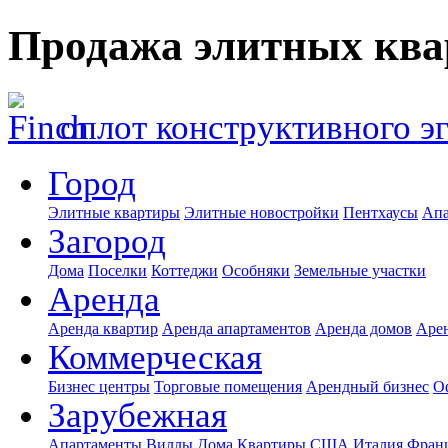
Продажа элитных ква
оплот конструктивного э
Город
Элитные квартиры
Элитные новостройки
Пентхаусы
Апа
Загород
Дома
Поселки
Коттеджи
Особняки
Земельные участки
Аренда
Аренда квартир
Аренда апартаментов
Аренда домов
Аре
Коммерческая
Бизнес центры
Торговые помещения
Арендный бизнес
О
Зарубежная
Апартаменты
Виллы
Дома
Квартиры
США
Италия
Фран