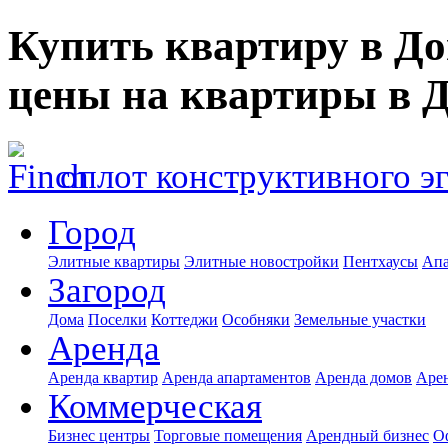
Купить квартиру в Д
цены на квартиры в 
оплот конструктивного э
Город
Элитные квартиры
Элитные новостройки
Пентхаусы
Апа
Загород
Дома
Поселки
Коттеджи
Особняки
Земельные участки
Аренда
Аренда квартир
Аренда апартаментов
Аренда домов
Аре
Коммерческая
Бизнес центры
Торговые помещения
Арендный бизнес
О