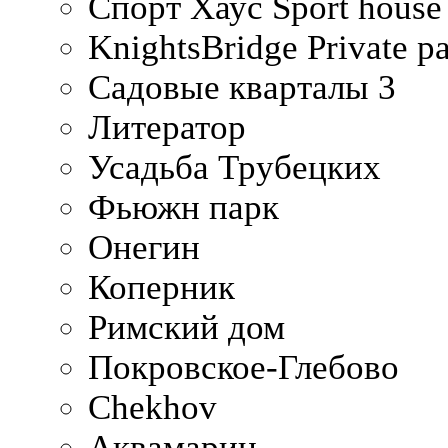
Спорт Хаус Sport house
KnightsBridge Private p
Садовые кварталы 3
Литератор
Усадьба Трубецких
Фьюжн парк
Онегин
Коперник
Римский дом
Покровское-Глебово
Chekhov
Аквамарин