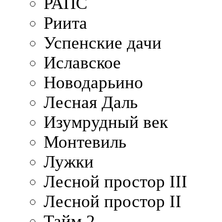
РАПС
Риита
Успенские дачи
Иславское
Новодарьино
Лесная Даль
Изумрудный век
Монтевиль
Лужки
Лесной простор III
Лесной простор II
Тайм 2