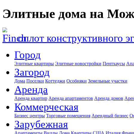
Элитные дома на Мо
оплот конструктивного э
Город
Элитные квартиры
Элитные новостройки
Пентхаусы
Апа
Загород
Дома
Поселки
Коттеджи
Особняки
Земельные участки
Аренда
Аренда квартир
Аренда апартаментов
Аренда домов
Аре
Коммерческая
Бизнес центры
Торговые помещения
Арендный бизнес
О
Зарубежная
Апартаменты
Виллы
Дома
Квартиры
США
Италия
Фран