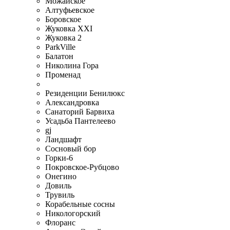
Можайское
Алтуфьевское
Боровское
Жуковка XXI
Жуковка 2
ParkVille
Балатон
Николина Гора
Променад
Резиденции Бенилюкс
Александровка
Санаторий Барвиха
Усадьба Пантелеево
gj
Ландшафт
Сосновый бор
Горки-6
Покровское-Рубцово
Онегино
Довиль
Трувиль
Корабельные сосны
Никологорский
Флоранс