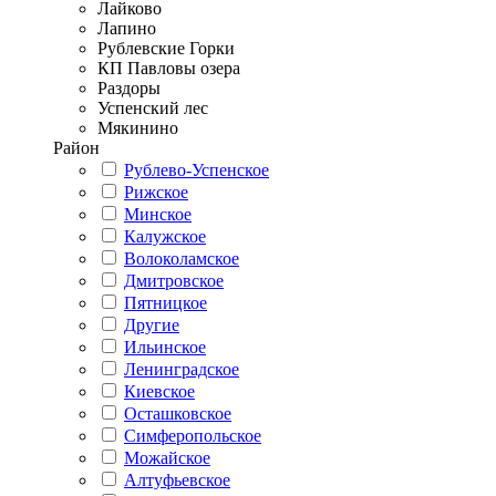
Лайково
Лапино
Рублевские Горки
КП Павловы озера
Раздоры
Успенский лес
Мякинино
Район
Рублево-Успенское
Рижское
Минское
Калужское
Волоколамское
Дмитровское
Пятницкое
Другие
Ильинское
Ленинградское
Киевское
Осташковское
Симферопольское
Можайское
Алтуфьевское