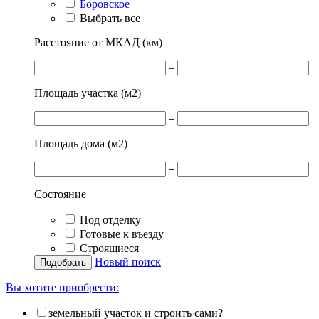
Боровское
Выбрать все
Расстояние от МКАД (км)
–
Площадь участка (м
2
)
–
Площадь дома (м
2
)
–
Состояние
Под отделку
Готовые к въезду
Строящиеся
Новый поиск
Вы хотите приобрести:
земельный участок и строить сами?