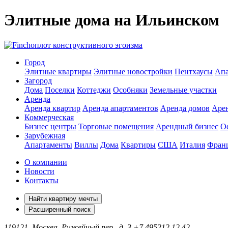
Элитные дома на Ильинском
оплот конструктивного эгоизма
Город
Элитные квартиры
Элитные новостройки
Пентхаусы
Апа
Загород
Дома
Поселки
Коттеджи
Особняки
Земельные участки
Аренда
Аренда квартир
Аренда апартаментов
Аренда домов
Аре
Коммерческая
Бизнес центры
Торговые помещения
Арендный бизнес
О
Зарубежная
Апартаменты
Виллы
Дома
Квартиры
США
Италия
Фран
О компании
Новости
Контакты
Найти квартиру мечты
Расширенный поиск
119121, Москва, Ружейный пер., д. 3
+7 495
212 12 42