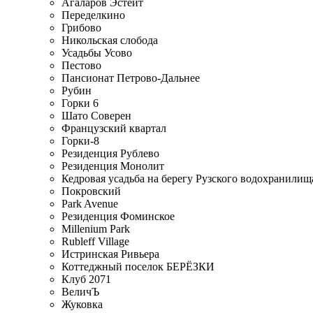
Агаларов Эстейт
Переделкино
Грибово
Никольская слобода
Усадьбы Усово
Пестово
Пансионат Петрово-Дальнее
Рубин
Горки 6
Шато Соверен
Французский квартал
Горки-8
Резиденция Рублево
Резиденция Монолит
Кедровая усадьба на берегу Рузского водохранилищ
Покровский
Park Avenue
Резиденция Фоминское
Millenium Park
Rubleff Village
Истринская Ривьера
Коттеджный поселок БЕРЁЗКИ
Клуб 2071
ВеличЪ
Жуковка