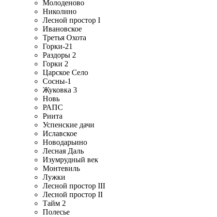
Молоденово
Николино
Лесной простор I
Ивановское
Третья Охота
Горки-21
Раздоры 2
Горки 2
Царское Село
Сосны-1
Жуковка 3
Новь
РАПС
Риита
Успенские дачи
Иславское
Новодарьино
Лесная Даль
Изумрудный век
Монтевиль
Лужки
Лесной простор III
Лесной простор II
Тайм 2
Полесье