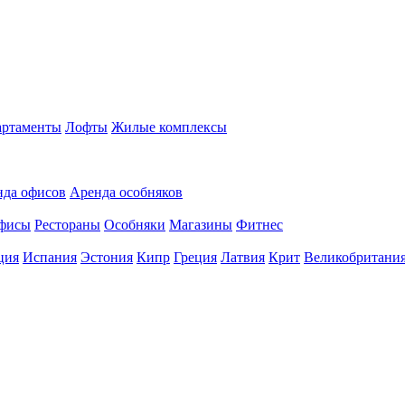
ртаменты
Лофты
Жилые комплексы
нда офисов
Аренда особняков
фисы
Рестораны
Особняки
Магазины
Фитнес
ция
Испания
Эстония
Кипр
Греция
Латвия
Крит
Великобритани