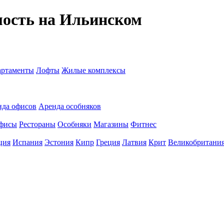
мость на Ильинском
ртаменты
Лофты
Жилые комплексы
нда офисов
Аренда особняков
фисы
Рестораны
Особняки
Магазины
Фитнес
ция
Испания
Эстония
Кипр
Греция
Латвия
Крит
Великобритани