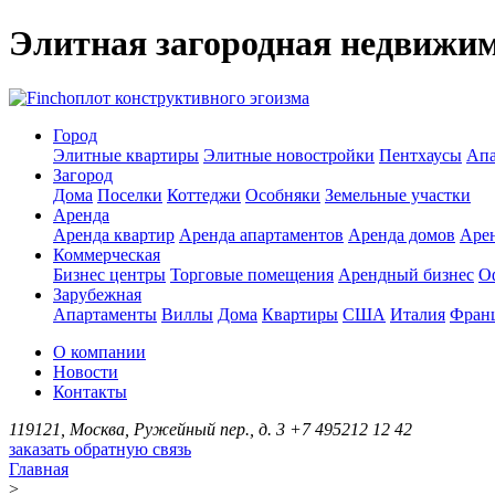
Элитная загородная недвижи
оплот конструктивного эгоизма
Город
Элитные квартиры
Элитные новостройки
Пентхаусы
Апа
Загород
Дома
Поселки
Коттеджи
Особняки
Земельные участки
Аренда
Аренда квартир
Аренда апартаментов
Аренда домов
Аре
Коммерческая
Бизнес центры
Торговые помещения
Арендный бизнес
О
Зарубежная
Апартаменты
Виллы
Дома
Квартиры
США
Италия
Фран
О компании
Новости
Контакты
119121, Москва, Ружейный пер., д. 3
+7 495
212 12 42
заказать обратную связь
Главная
>