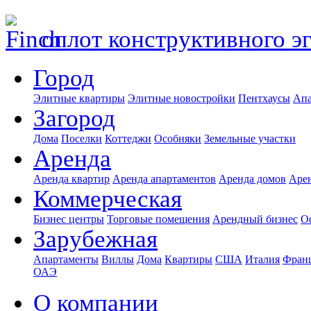
оплот конструктивного э
Город
Элитные квартиры
Элитные новостройки
Пентхаусы
Апа
Загород
Дома
Поселки
Коттеджи
Особняки
Земельные участки
Аренда
Аренда квартир
Аренда апартаментов
Аренда домов
Аре
Коммерческая
Бизнес центры
Торговые помещения
Арендный бизнес
О
Зарубежная
Апартаменты
Виллы
Дома
Квартиры
США
Италия
Фран
ОАЭ
О компании