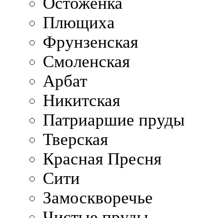
Остоженка
Плющиха
Фрунзенская
Смоленская
Арбат
Никитская
Патриаршие пруды
Тверская
Красная Пресня
Сити
Замоскворечье
Чистые пруды