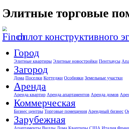
Элитные торговые по
оплот конструктивного э
Город
Элитные квартиры
Элитные новостройки
Пентхаусы
Апа
Загород
Дома
Поселки
Коттеджи
Особняки
Земельные участки
Аренда
Аренда квартир
Аренда апартаментов
Аренда домов
Аре
Коммерческая
Бизнес центры
Торговые помещения
Арендный бизнес
О
Зарубежная
Апартаменты
Виллы
Дома
Квартиры
США
Италия
Фран