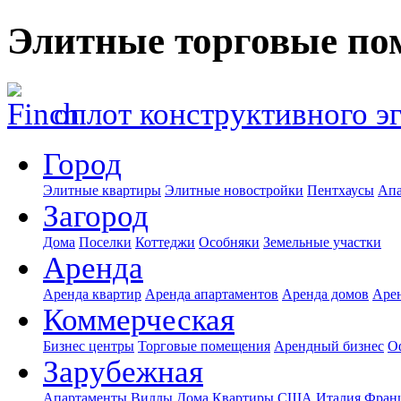
Элитные торговые по
оплот конструктивного э
Город
Элитные квартиры
Элитные новостройки
Пентхаусы
Апа
Загород
Дома
Поселки
Коттеджи
Особняки
Земельные участки
Аренда
Аренда квартир
Аренда апартаментов
Аренда домов
Аре
Коммерческая
Бизнес центры
Торговые помещения
Арендный бизнес
О
Зарубежная
Апартаменты
Виллы
Дома
Квартиры
США
Италия
Фран