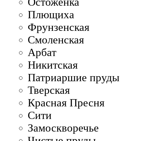
Остоженка
Плющиха
Фрунзенская
Смоленская
Арбат
Никитская
Патриаршие пруды
Тверская
Красная Пресня
Сити
Замоскворечье
Чистые пруды