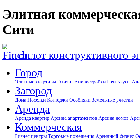
Элитная коммерческа
Сити
оплот конструктивного э
Город
Элитные квартиры
Элитные новостройки
Пентхаусы
Апа
Загород
Дома
Поселки
Коттеджи
Особняки
Земельные участки
Аренда
Аренда квартир
Аренда апартаментов
Аренда домов
Аре
Коммерческая
Бизнес центры
Торговые помещения
Арендный бизнес
О