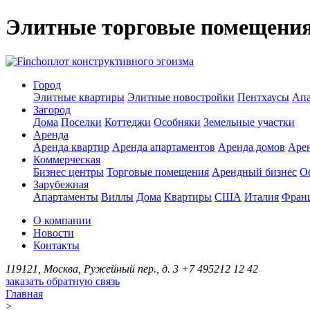
Элитные торговые помещени
оплот конструктивного эгоизма
Город
Элитные квартиры
Элитные новостройки
Пентхаусы
Апа
Загород
Дома
Поселки
Коттеджи
Особняки
Земельные участки
Аренда
Аренда квартир
Аренда апартаментов
Аренда домов
Аре
Коммерческая
Бизнес центры
Торговые помещения
Арендный бизнес
О
Зарубежная
Апартаменты
Виллы
Дома
Квартиры
США
Италия
Фран
О компании
Новости
Контакты
119121, Москва, Ружейный пер., д. 3
+7 495
212 12 42
заказать обратную связь
Главная
>