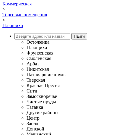
Коммерческая
>
Торговые помещения
>
Плющиха
Остоженка
Плющиха
Фрунзенская
Смоленская
Арбат
Никитская
Патриаршие пруды
Тверская
Красная Пресня
Сити
Замоскворечье
Чистые пруды
Таганка
Другие районы
Центр
Запад
Донской
Мещанский