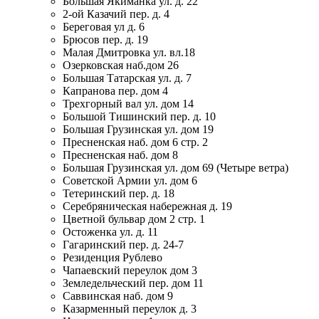
Большая Якиманка ул. д. 22
2-ой Казачий пер. д. 4
Береговая ул д. 6
Брюсов пер. д. 19
Малая Дмитровка ул. вл.18
Озерковская наб.дом 26
Большая Татарская ул. д. 7
Капранова пер. дом 4
Трехгорный вал ул. дом 14
Большой Тишинский пер. д. 10
Большая Грузинская ул. дом 19
Пресненская наб. дом 6 стр. 2
Пресненская наб. дом 8
Большая Грузинская ул. дом 69 (Четыре ветра)
Советской Армии ул. дом 6
Тетеринский пер. д. 18
Серебряническая набережная д. 19
Цветной бульвар дом 2 стр. 1
Остоженка ул. д. 11
Гагаринский пер. д. 24-7
Резиденция Рублево
Чапаевский переулок дом 3
Земледельческий пер. дом 11
Саввинская наб. дом 9
Казарменный переулок д. 3