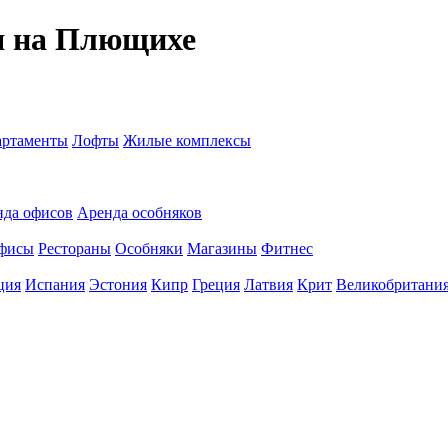
я на Плющихе
ртаменты
Лофты
Жилые комплексы
нда офисов
Аренда особняков
фисы
Рестораны
Особняки
Магазины
Фитнес
ция
Испания
Эстония
Кипр
Греция
Латвия
Крит
Великобритани