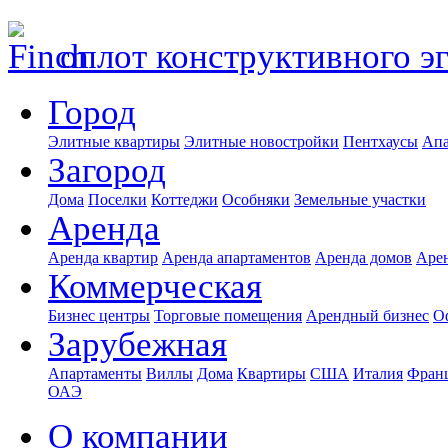
оплот конструктивного э
Город
Элитные квартиры
Элитные новостройки
Пентхаусы
Апа
Загород
Дома
Поселки
Коттеджи
Особняки
Земельные участки
Аренда
Аренда квартир
Аренда апартаментов
Аренда домов
Аре
Коммерческая
Бизнес центры
Торговые помещения
Арендный бизнес
О
Зарубежная
Апартаменты
Виллы
Дома
Квартиры
США
Италия
Фран
ОАЭ
О компании