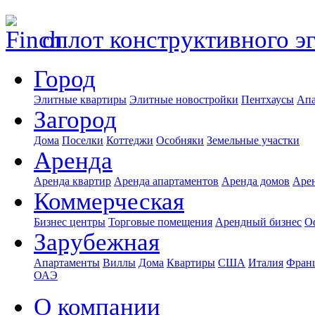
оплот конструктивного э
Город
Элитные квартиры
Элитные новостройки
Пентхаусы
Апа
Загород
Дома
Поселки
Коттеджи
Особняки
Земельные участки
Аренда
Аренда квартир
Аренда апартаментов
Аренда домов
Аре
Коммерческая
Бизнес центры
Торговые помещения
Арендный бизнес
О
Зарубежная
Апартаменты
Виллы
Дома
Квартиры
США
Италия
Фран
ОАЭ
О компании