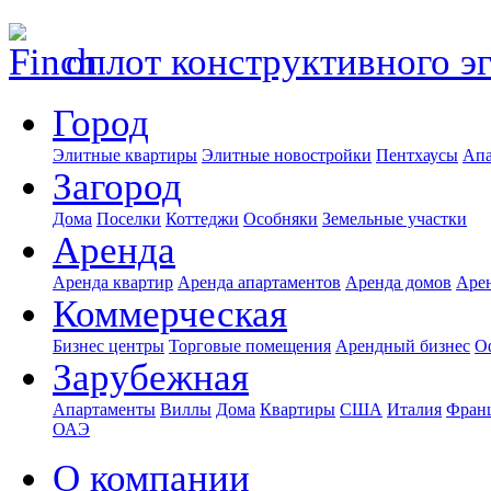
оплот конструктивного э
Город
Элитные квартиры
Элитные новостройки
Пентхаусы
Апа
Загород
Дома
Поселки
Коттеджи
Особняки
Земельные участки
Аренда
Аренда квартир
Аренда апартаментов
Аренда домов
Аре
Коммерческая
Бизнес центры
Торговые помещения
Арендный бизнес
О
Зарубежная
Апартаменты
Виллы
Дома
Квартиры
США
Италия
Фран
ОАЭ
О компании