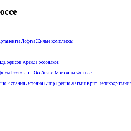
оссе
ртаменты
Лофты
Жилые комплексы
нда офисов
Аренда особняков
фисы
Рестораны
Особняки
Магазины
Фитнес
ция
Испания
Эстония
Кипр
Греция
Латвия
Крит
Великобритани