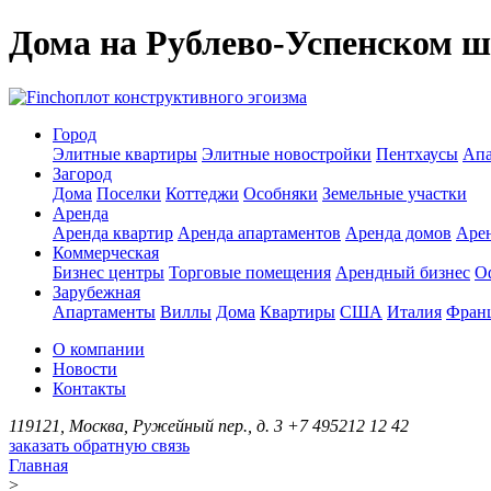
Дома на Рублево-Успенском ш
оплот конструктивного эгоизма
Город
Элитные квартиры
Элитные новостройки
Пентхаусы
Апа
Загород
Дома
Поселки
Коттеджи
Особняки
Земельные участки
Аренда
Аренда квартир
Аренда апартаментов
Аренда домов
Аре
Коммерческая
Бизнес центры
Торговые помещения
Арендный бизнес
О
Зарубежная
Апартаменты
Виллы
Дома
Квартиры
США
Италия
Фран
О компании
Новости
Контакты
119121, Москва, Ружейный пер., д. 3
+7 495
212 12 42
заказать обратную связь
Главная
>