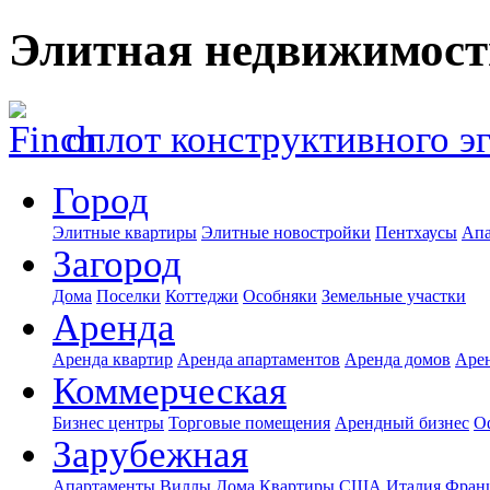
Элитная недвижимост
оплот конструктивного э
Город
Элитные квартиры
Элитные новостройки
Пентхаусы
Апа
Загород
Дома
Поселки
Коттеджи
Особняки
Земельные участки
Аренда
Аренда квартир
Аренда апартаментов
Аренда домов
Аре
Коммерческая
Бизнес центры
Торговые помещения
Арендный бизнес
О
Зарубежная
Апартаменты
Виллы
Дома
Квартиры
США
Италия
Фран