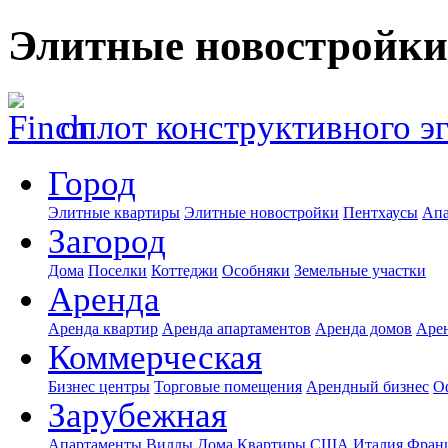
Элитные новостройки
оплот конструктивного э
Город
Элитные квартиры
Элитные новостройки
Пентхаусы
Апа
Загород
Дома
Поселки
Коттеджи
Особняки
Земельные участки
Аренда
Аренда квартир
Аренда апартаментов
Аренда домов
Аре
Коммерческая
Бизнес центры
Торговые помещения
Арендный бизнес
О
Зарубежная
Апартаменты
Виллы
Дома
Квартиры
США
Италия
Фран