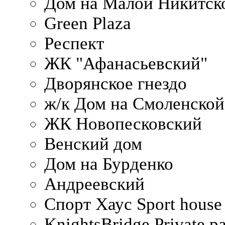
Дом на Малой Никитск
Green Plaza
Респект
ЖК "Афанасьевский"
Дворянское гнездо
ж/к Дом на Смоленско
ЖК Новопесковский
Венский дом
Дом на Бурденко
Андреевский
Спорт Хаус Sport house
KnightsBridge Private p