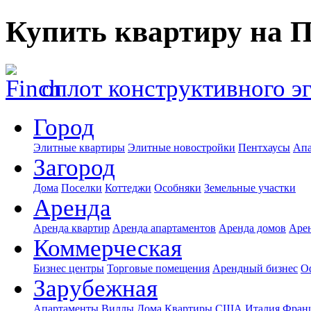
Купить квартиру на 
оплот конструктивного э
Город
Элитные квартиры
Элитные новостройки
Пентхаусы
Апа
Загород
Дома
Поселки
Коттеджи
Особняки
Земельные участки
Аренда
Аренда квартир
Аренда апартаментов
Аренда домов
Аре
Коммерческая
Бизнес центры
Торговые помещения
Арендный бизнес
О
Зарубежная
Апартаменты
Виллы
Дома
Квартиры
США
Италия
Фран