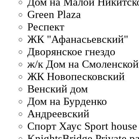
Дом на Малой Никитск
Green Plaza
Респект
ЖК "Афанасьевский"
Дворянское гнездо
ж/к Дом на Смоленско
ЖК Новопесковский
Венский дом
Дом на Бурденко
Андреевский
Спорт Хаус Sport house
KnightsBridge Private p