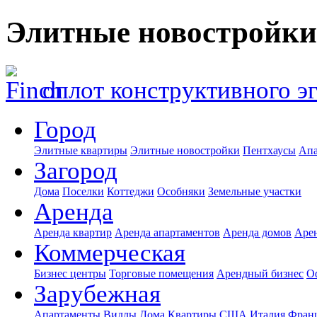
Элитные новостройки
оплот конструктивного э
Город
Элитные квартиры
Элитные новостройки
Пентхаусы
Апа
Загород
Дома
Поселки
Коттеджи
Особняки
Земельные участки
Аренда
Аренда квартир
Аренда апартаментов
Аренда домов
Аре
Коммерческая
Бизнес центры
Торговые помещения
Арендный бизнес
О
Зарубежная
Апартаменты
Виллы
Дома
Квартиры
США
Италия
Фран