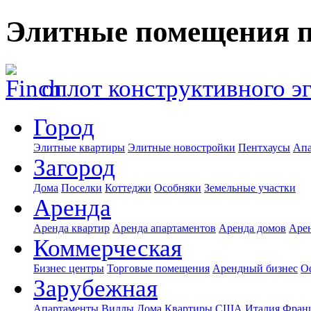
Элитные помещения п
оплот конструктивного э
Город
Элитные квартиры
Элитные новостройки
Пентхаусы
Апа
Загород
Дома
Поселки
Коттеджи
Особняки
Земельные участки
Аренда
Аренда квартир
Аренда апартаментов
Аренда домов
Аре
Коммерческая
Бизнес центры
Торговые помещения
Арендный бизнес
О
Зарубежная
Апартаменты
Виллы
Дома
Квартиры
США
Италия
Фран