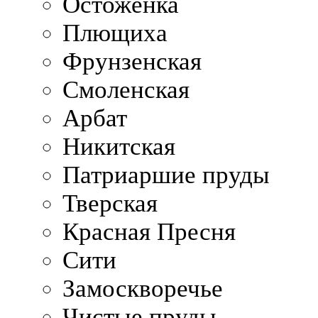
Остоженка
Плющиха
Фрунзенская
Смоленская
Арбат
Никитская
Патриаршие пруды
Тверская
Красная Пресня
Сити
Замоскворечье
Чистые пруды