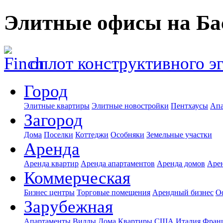
Элитные офисы на Б
оплот конструктивного э
Город
Элитные квартиры
Элитные новостройки
Пентхаусы
Апа
Загород
Дома
Поселки
Коттеджи
Особняки
Земельные участки
Аренда
Аренда квартир
Аренда апартаментов
Аренда домов
Аре
Коммерческая
Бизнес центры
Торговые помещения
Арендный бизнес
О
Зарубежная
Апартаменты
Виллы
Дома
Квартиры
США
Италия
Фран