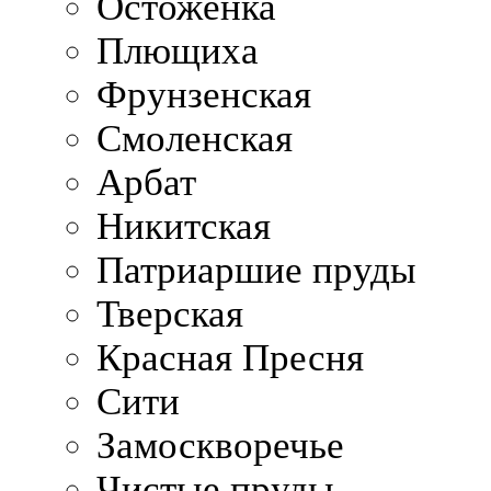
Остоженка
Плющиха
Фрунзенская
Смоленская
Арбат
Никитская
Патриаршие пруды
Тверская
Красная Пресня
Сити
Замоскворечье
Чистые пруды