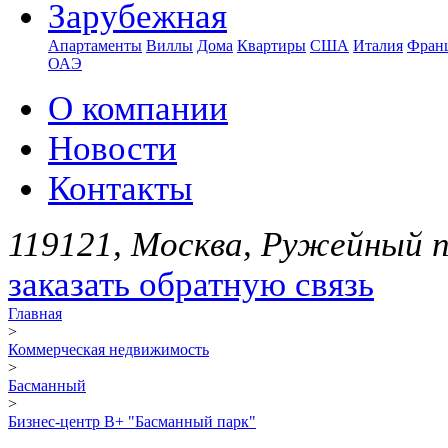
Зарубежная
Апартаменты
Виллы
Дома
Квартиры
США
Италия
Фран
ОАЭ
О компании
Новости
Контакты
119121, Москва, Ружейный пе
заказать обратную связь
Главная
>
Коммерческая недвижимость
>
Басманный
>
Бизнес-центр В+ "Басманный парк"