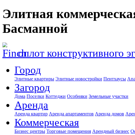
Элитная коммерческа
Басманной
оплот конструктивного э
Город
Элитные квартиры
Элитные новостройки
Пентхаусы
Апа
Загород
Дома
Поселки
Коттеджи
Особняки
Земельные участки
Аренда
Аренда квартир
Аренда апартаментов
Аренда домов
Аре
Коммерческая
Бизнес центры
Торговые помещения
Арендный бизнес
О