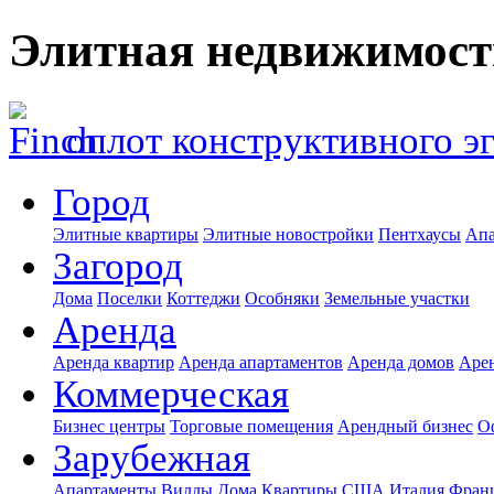
Элитная недвижимост
оплот конструктивного э
Город
Элитные квартиры
Элитные новостройки
Пентхаусы
Апа
Загород
Дома
Поселки
Коттеджи
Особняки
Земельные участки
Аренда
Аренда квартир
Аренда апартаментов
Аренда домов
Аре
Коммерческая
Бизнес центры
Торговые помещения
Арендный бизнес
О
Зарубежная
Апартаменты
Виллы
Дома
Квартиры
США
Италия
Фран