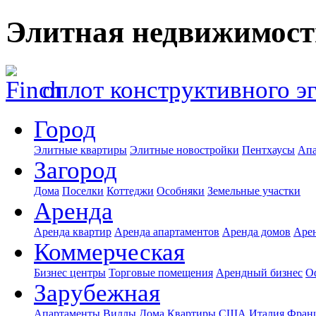
Элитная недвижимост
оплот конструктивного э
Город
Элитные квартиры
Элитные новостройки
Пентхаусы
Апа
Загород
Дома
Поселки
Коттеджи
Особняки
Земельные участки
Аренда
Аренда квартир
Аренда апартаментов
Аренда домов
Аре
Коммерческая
Бизнес центры
Торговые помещения
Арендный бизнес
О
Зарубежная
Апартаменты
Виллы
Дома
Квартиры
США
Италия
Фран