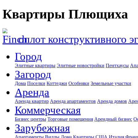
Квартиры Плющиха
оплот конструктивного э
Город
Элитные квартиры
Элитные новостройки
Пентхаусы
Апа
Загород
Дома
Поселки
Коттеджи
Особняки
Земельные участки
Аренда
Аренда квартир
Аренда апартаментов
Аренда домов
Аре
Коммерческая
Бизнес центры
Торговые помещения
Арендный бизнес
О
Зарубежная
Апартаменты
Виллы
Дома
Квартиры
США
Италия
Фран