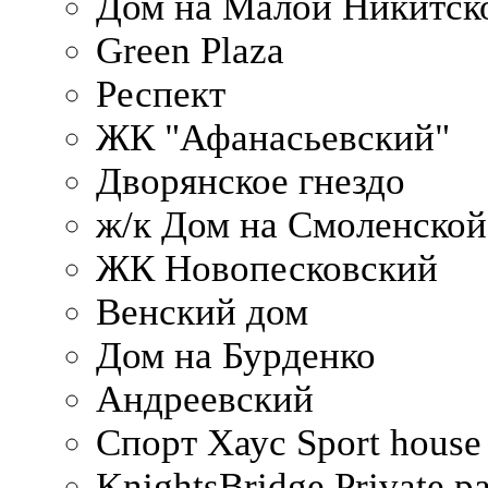
Дом на Малой Никитск
Green Plaza
Респект
ЖК "Афанасьевский"
Дворянское гнездо
ж/к Дом на Смоленско
ЖК Новопесковский
Венский дом
Дом на Бурденко
Андреевский
Спорт Хаус Sport house
KnightsBridge Private p