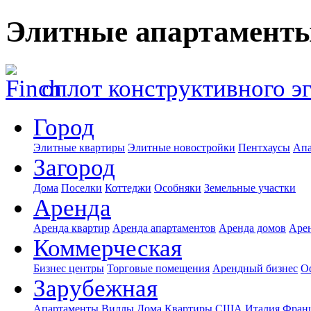
Элитные апартамент
оплот конструктивного э
Город
Элитные квартиры
Элитные новостройки
Пентхаусы
Апа
Загород
Дома
Поселки
Коттеджи
Особняки
Земельные участки
Аренда
Аренда квартир
Аренда апартаментов
Аренда домов
Аре
Коммерческая
Бизнес центры
Торговые помещения
Арендный бизнес
О
Зарубежная
Апартаменты
Виллы
Дома
Квартиры
США
Италия
Фран