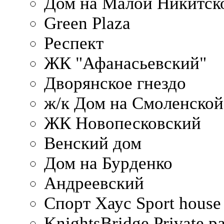
Дом на Малой Никитск
Green Plaza
Респект
ЖК "Афанасьевский"
Дворянское гнездо
ж/к Дом на Смоленско
ЖК Новопесковский
Венский дом
Дом на Бурденко
Андреевский
Спорт Хаус Sport house
KnightsBridge Private p