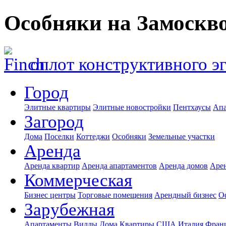
Особняки на Замоскв
оплот конструктивного э
Город
Элитные квартиры
Элитные новостройки
Пентхаусы
Апа
Загород
Дома
Поселки
Коттеджи
Особняки
Земельные участки
Аренда
Аренда квартир
Аренда апартаментов
Аренда домов
Аре
Коммерческая
Бизнес центры
Торговые помещения
Арендный бизнес
О
Зарубежная
Апартаменты
Виллы
Дома
Квартиры
США
Италия
Фран