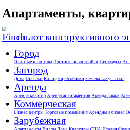
Апартаменты, кварти
оплот конструктивного э
Город
Элитные квартиры
Элитные новостройки
Пентхаусы
Апа
Загород
Дома
Поселки
Коттеджи
Особняки
Земельные участки
Аренда
Аренда квартир
Аренда апартаментов
Аренда домов
Аре
Коммерческая
Бизнес центры
Торговые помещения
Арендный бизнес
О
Зарубежная
Апартаменты
Виллы
Дома
Квартиры
США
Италия
Фран