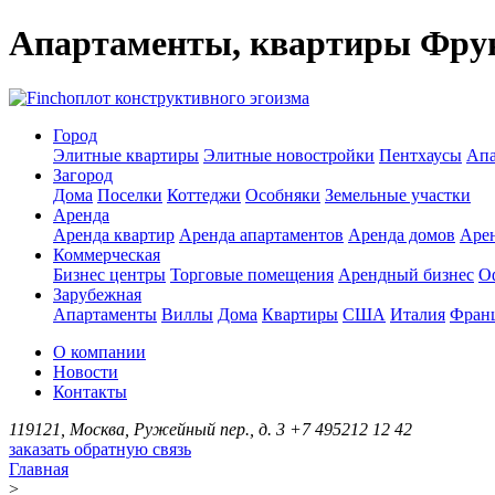
Апартаменты, квартиры Фру
оплот конструктивного эгоизма
Город
Элитные квартиры
Элитные новостройки
Пентхаусы
Апа
Загород
Дома
Поселки
Коттеджи
Особняки
Земельные участки
Аренда
Аренда квартир
Аренда апартаментов
Аренда домов
Аре
Коммерческая
Бизнес центры
Торговые помещения
Арендный бизнес
О
Зарубежная
Апартаменты
Виллы
Дома
Квартиры
США
Италия
Фран
О компании
Новости
Контакты
119121, Москва, Ружейный пер., д. 3
+7 495
212 12 42
заказать обратную связь
Главная
>