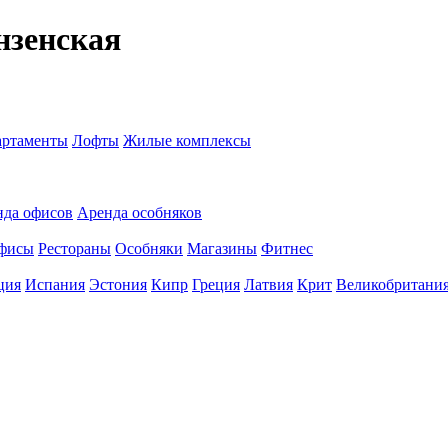
нзенская
ртаменты
Лофты
Жилые комплексы
нда офисов
Аренда особняков
фисы
Рестораны
Особняки
Магазины
Фитнес
ция
Испания
Эстония
Кипр
Греция
Латвия
Крит
Великобритани