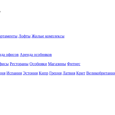
ь
ртаменты
Лофты
Жилые комплексы
нда офисов
Аренда особняков
фисы
Рестораны
Особняки
Магазины
Фитнес
ция
Испания
Эстония
Кипр
Греция
Латвия
Крит
Великобритани