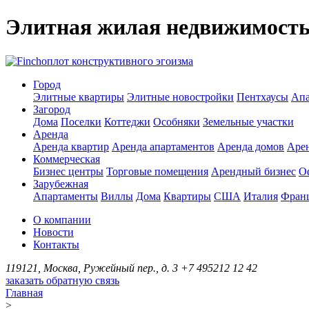
Элитная жилая недвижимост
оплот конструктивного эгоизма
Город
Элитные квартиры
Элитные новостройки
Пентхаусы
Апа
Загород
Дома
Поселки
Коттеджи
Особняки
Земельные участки
Аренда
Аренда квартир
Аренда апартаментов
Аренда домов
Аре
Коммерческая
Бизнес центры
Торговые помещения
Арендный бизнес
О
Зарубежная
Апартаменты
Виллы
Дома
Квартиры
США
Италия
Фран
О компании
Новости
Контакты
119121, Москва, Ружейный пер., д. 3
+7 495
212 12 42
заказать обратную связь
Главная
>