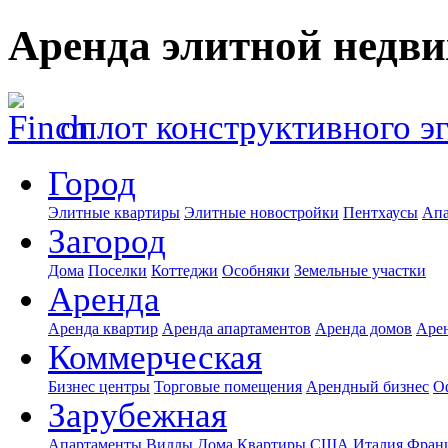
Аренда элитной недв
оплот конструктивного э
Город
Элитные квартиры
Элитные новостройки
Пентхаусы
Апа
Загород
Дома
Поселки
Коттеджи
Особняки
Земельные участки
Аренда
Аренда квартир
Аренда апартаментов
Аренда домов
Аре
Коммерческая
Бизнес центры
Торговые помещения
Арендный бизнес
О
Зарубежная
Апартаменты
Виллы
Дома
Квартиры
США
Италия
Фран