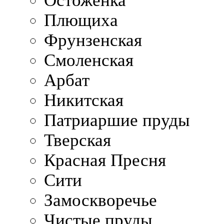
Остоженка
Плющиха
Фрунзенская
Смоленская
Арбат
Никитская
Патриаршие пруды
Тверская
Красная Пресня
Сити
Замоскворечье
Чистые пруды