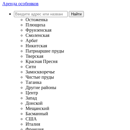
Аренда особняков
Остоженка
Плющиха
Фрунзенская
Смоленская
Арбат
Никитская
Патриаршие пруды
Тверская
Красная Пресня
Сити
Замоскворечье
Чистые пруды
Таганка
Другие районы
Центр
Запад
Донской
Мещанский
Басманный
США
Италия
Франция