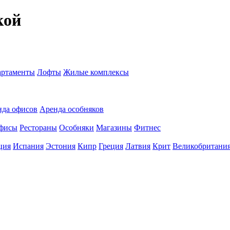
кой
ртаменты
Лофты
Жилые комплексы
нда офисов
Аренда особняков
фисы
Рестораны
Особняки
Магазины
Фитнес
ция
Испания
Эстония
Кипр
Греция
Латвия
Крит
Великобритани