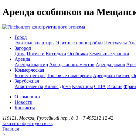
Аренда особняков на Мещанс
оплот конструктивного эгоизма
Город
Элитные квартиры
Элитные новостройки
Пентхаусы
Апа
Загород
Дома
Поселки
Коттеджи
Особняки
Земельные участки
Аренда
Аренда квартир
Аренда апартаментов
Аренда домов
Аре
Коммерческая
Бизнес центры
Торговые помещения
Арендный бизнес
О
Зарубежная
Апартаменты
Виллы
Дома
Квартиры
США
Италия
Фран
О компании
Новости
Контакты
119121, Москва, Ружейный пер., д. 3
+7 495
212 12 42
заказать обратную связь
Главная
>