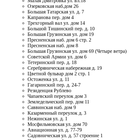
Малая Дмитровка ул. вл.18
Озерковская наб.дом 26
Большая Татарская ул. д. 7
Капранова пер. дом 4
Трехгорный вал ул. дом 14
Большой Тишинский пер. д. 10
Большая Грузинская ул. дом 19
Пресненская наб. дом 6 стр. 2
Пресненская наб. дом 8
Большая Грузинская ул. дом 69 (Четыре ветра)
Советской Армии ул. дом 6
Тетеринский пер. д. 18
Серебряническая набережная д. 19
Цветной бульвар дом 2 стр. 1
Остоженка ул. д. 11
Гагаринский пер. д. 24-7
Резиденция Рублево
Чапаевский переулок дом 3
Земледельческий пер. дом 11
Саввинская наб. дом 9
Казарменный переулок д. 3
Нежинская ул. д. 1
Мосфильмовская ул. дом 70
Авиационная ул. д. 77-79
Садовническая ул. д. 57 строение 1