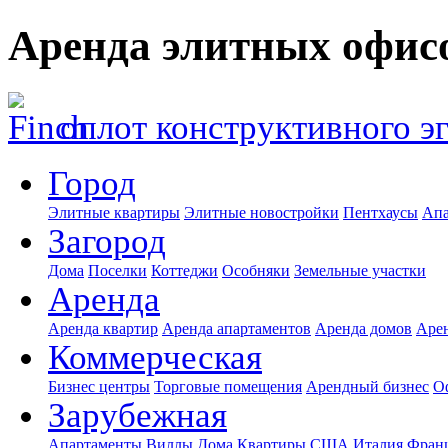
Аренда элитных офисо
оплот конструктивного э
Город
Элитные квартиры
Элитные новостройки
Пентхаусы
Апа
Загород
Дома
Поселки
Коттеджи
Особняки
Земельные участки
Аренда
Аренда квартир
Аренда апартаментов
Аренда домов
Аре
Коммерческая
Бизнес центры
Торговые помещения
Арендный бизнес
О
Зарубежная
Апартаменты
Виллы
Дома
Квартиры
США
Италия
Фран