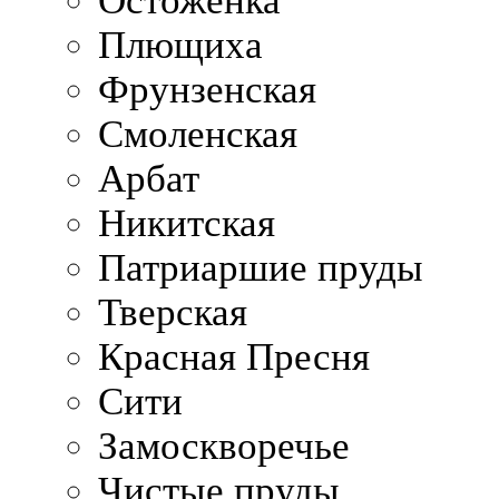
Остоженка
Плющиха
Фрунзенская
Смоленская
Арбат
Никитская
Патриаршие пруды
Тверская
Красная Пресня
Сити
Замоскворечье
Чистые пруды