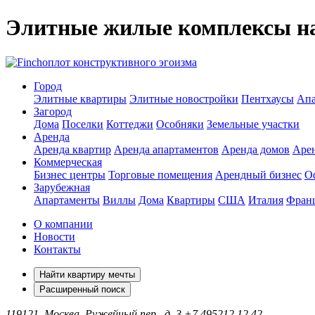
Элитные жилые комплексы на
оплот конструктивного эгоизма
Город
Элитные квартиры
Элитные новостройки
Пентхаусы
Апа
Загород
Дома
Поселки
Коттеджи
Особняки
Земельные участки
Аренда
Аренда квартир
Аренда апартаментов
Аренда домов
Аре
Коммерческая
Бизнес центры
Торговые помещения
Арендный бизнес
О
Зарубежная
Апартаменты
Виллы
Дома
Квартиры
США
Италия
Фран
О компании
Новости
Контакты
Найти квартиру мечты
Расширенный поиск
119121, Москва, Ружейный пер., д. 3
+7 495
212 12 42