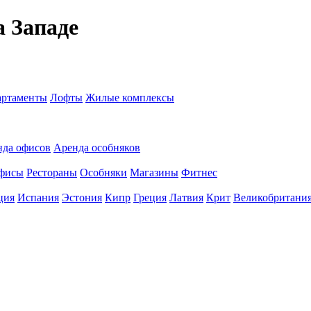
 Западе
ртаменты
Лофты
Жилые комплексы
нда офисов
Аренда особняков
фисы
Рестораны
Особняки
Магазины
Фитнес
ция
Испания
Эстония
Кипр
Греция
Латвия
Крит
Великобритани