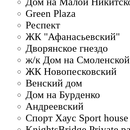
Дом на Малой Никитск
Green Plaza
Респект
ЖК "Афанасьевский"
Дворянское гнездо
ж/к Дом на Смоленско
ЖК Новопесковский
Венский дом
Дом на Бурденко
Андреевский
Спорт Хаус Sport house
KnightsBridge Private p