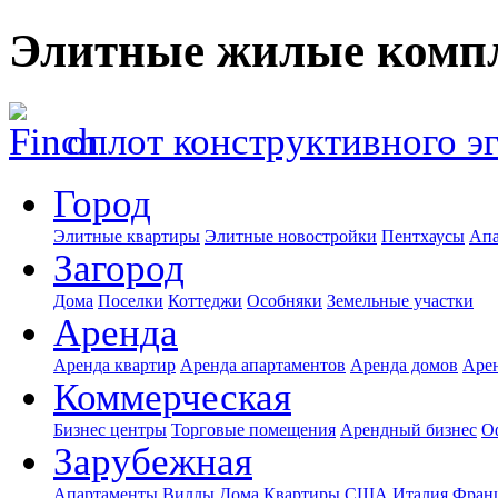
Элитные жилые комп
оплот конструктивного э
Город
Элитные квартиры
Элитные новостройки
Пентхаусы
Апа
Загород
Дома
Поселки
Коттеджи
Особняки
Земельные участки
Аренда
Аренда квартир
Аренда апартаментов
Аренда домов
Аре
Коммерческая
Бизнес центры
Торговые помещения
Арендный бизнес
О
Зарубежная
Апартаменты
Виллы
Дома
Квартиры
США
Италия
Фран